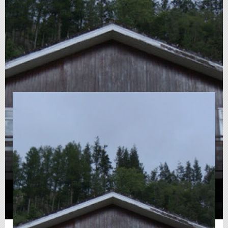
Lochgoilhead Forever (2021)
Μικρού μήκους ντοκιμαντέρ
|
15:18