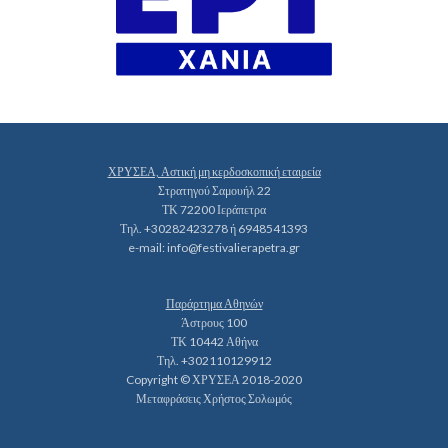
ΧΡΥΣΕΑ, Αστική μη κερδοσκοπική εταιρεία
Στρατηγού Σαμουήλ 22
ΤΚ 72200 Ιεράπετρα
Τηλ. +30282423278 ή 6948541393
e-mail:
info@festivalierapetra.gr
Παράρτημα Αθηνών
Άστρους 100
ΤΚ 10442 Αθήνα
Τηλ. +302110129912
Copyright © ΧΡΥΣΕΑ 2018-2020
Μεταφράσεις Χρήστος Σολωμός