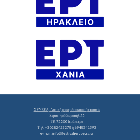
ΧΡΥΣΕΑ, Αστική μη κερδοσκοπική εταιρεία
Στρατηγού Σαμουήλ 22
ΤΚ 72200 Ιεράπετρα
Τηλ. +30282423278 ή 6948541393
e-mail:
info@festivalierapetra.gr