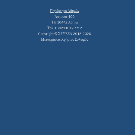
Παράρτημα Αθηνών
Άστρους 100
ΤΚ 10442 Αθήνα
Τηλ. +302110129912
Copyright © ΧΡΥΣΕΑ 2018-2020
Μεταφράσεις Χρήστος Σολωμός